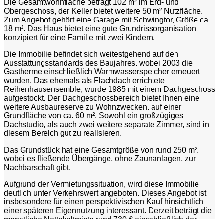
Die Gesamtwohnfläche beträgt 102 m² im Erd- und
Obergeschoss, der Keller bietet weitere 50 m² Nutzfläche.
Zum Angebot gehört eine Garage mit Schwingtor, Größe ca.
18 m². Das Haus bietet eine gute Grundrissorganisation,
konzipiert für eine Familie mit zwei Kindern.
Die Immobilie befindet sich weitestgehend auf den
Ausstattungsstandards des Baujahres, wobei 2003 die
Gastherme einschließlich Warmwasserspeicher erneuert
wurden. Das ehemals als Flachdach errichtete
Reihenhausensemble, wurde 1985 mit einem Dachgeschoss
aufgestockt. Der Dachgeschossbereich bietet Ihnen eine
weitere Ausbaureserve zu Wohnzwecken, auf einer
Grundfläche von ca. 60 m². Sowohl ein großzügiges
Dachstudio, als auch zwei weitere separate Zimmer, sind in
diesem Bereich gut zu realisieren.
Das Grundstück hat eine Gesamtgröße von rund 250 m²,
wobei es fließende Übergänge, ohne Zaunanlagen, zur
Nachbarschaft gibt.
Aufgrund der Vermietungssituation, wird diese Immobilie
deutlich unter Verkehrswert angeboten. Dieses Angebot ist
insbesondere für einen perspektivischen Kauf hinsichtlich
einer späteren Eigennutzung interessant. Derzeit beträgt die