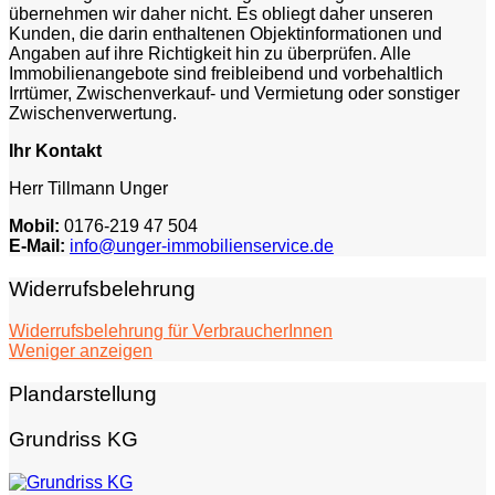
übernehmen wir daher nicht. Es obliegt daher unseren
Kunden, die darin enthaltenen Objektinformationen und
Angaben auf ihre Richtigkeit hin zu überprüfen. Alle
Immobilienangebote sind freibleibend und vorbehaltlich
Irrtümer, Zwischenverkauf- und Vermietung oder sonstiger
Zwischenverwertung.
Ihr Kontakt
Herr Tillmann Unger
Mobil:
0176-219 47 504
E-Mail:
info@unger-immobilienservice.de
Widerrufsbelehrung
Sie haben das Recht, binnen vierzehn Tagen ohne Angabe
Widerrufsbelehrung für VerbraucherInnen
von Gründen diesen Vertrag zu widerrufen. Die Widerrufsfrist
Weniger anzeigen
beträgt vierzehn Tage ab dem Tag des Vertragsabschlusses.
Um Ihr Widerrufsrecht auszuüben, müssen Sie uns (Unger
Plandarstellung
Immobilienservice, Blauholzmühle 7, 28717 Bremen, Tel:
0421-30 52 755 oder Tel: 0176-219 47 504, E-Mail:
Grundriss KG
info@unger-immobilienservice.de) mittels einereindeutigen
Erklärung (z. B. ein mit der Post versandter Brief, Telefax
oder E-Mail) über Ihren Entschluss, diesen Vertrag zu