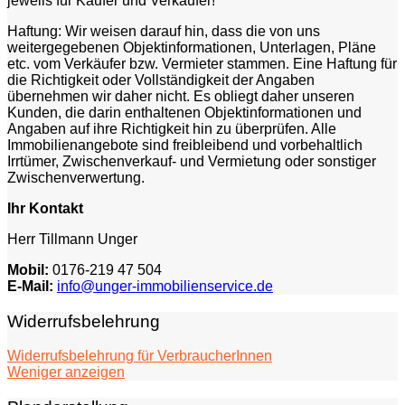
jeweils für Käufer und Verkäufer!
Haftung: Wir weisen darauf hin, dass die von uns
weitergegebenen Objektinformationen, Unterlagen, Pläne
etc. vom Verkäufer bzw. Vermieter stammen. Eine Haftung für
die Richtigkeit oder Vollständigkeit der Angaben
übernehmen wir daher nicht. Es obliegt daher unseren
Kunden, die darin enthaltenen Objektinformationen und
Angaben auf ihre Richtigkeit hin zu überprüfen. Alle
Immobilienangebote sind freibleibend und vorbehaltlich
Irrtümer, Zwischenverkauf- und Vermietung oder sonstiger
Zwischenverwertung.
Ihr Kontakt
Herr Tillmann Unger
Mobil:
0176-219 47 504
E-Mail:
info@unger-immobilienservice.de
Widerrufsbelehrung
Sie haben das Recht, binnen vierzehn Tagen ohne Angabe
Widerrufsbelehrung für VerbraucherInnen
von Gründen diesen Vertrag zu widerrufen. Die Widerrufsfrist
Weniger anzeigen
beträgt vierzehn Tage ab dem Tag des Vertragsabschlusses.
Um Ihr Widerrufsrecht auszuüben, müssen Sie uns (Unger