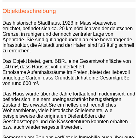
Objektbeschreibung
Das historische Stadthaus, 1923 in Massivbauweise
errichtet, befindet sich ca. 20 km nördlich von der deutschen
Grenze, in ruhiger und dennoch zentraler Lage von
Apenrade. Sie sind gut angebunden an eine hervorragende
Infrastruktur, die Altstadt und der Hafen sind fußläufig schnell
zu erreichen.
Das Objekt bietet, gem. BBR., eine Gesamtwohnfläche von
140 m², dass Haus ist voll unterkellert.
Erholsame Aufenthaltsräume im Freien, bietet der liebevoll
angelegte Garten, dass Grundstück hat eine Gesamtgröße
von rund 600 m².
Das Haus wurde über die Jahre fortlaufend modernisiert, und
befindet sich in einem uneingeschränkt bezugsfertigen
Zustand. Es erwartet Sie ein helles und freundliches
Wohnambiente, viele historische Stilelemente, wie
beispielsweise die originalen Dielenböden, die
Geschosstreppe und die Kassettentüren konnten erhalten-,
bzw. auch wiederhergestellt werden.
Gemessen am Baujahr, verfügt die Immobilie auch über gute